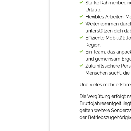
Starke Rahmenbeding
Urlaub.
Flexibles Arbeiten: M
Weiterkommen durch
unterstützen dich da
Effiziente Mobilität
Region.
Ein Team, das anpac
und gemeinsam Ergebn
Zukunftssichere Persp
Menschen sucht, die
Und vieles mehr erkläre
Die Vergütung erfolgt 
Bruttojahresentgelt lieg
gelten weitere Sonderz
der Betriebszugehörigke