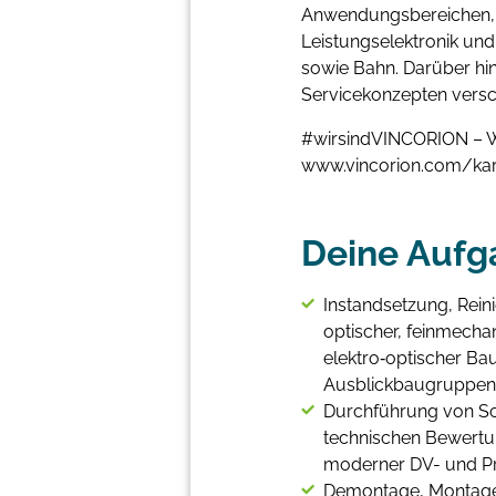
Anwendungsbereichen, d
Leistungselektronik und
sowie Bahn. Darüber hi
Servicekonzepten versc
#wirsindVINCORION – W
www.vincorion.com/kar
Deine Aufg
Instandsetzung, Rei
optischer, feinmecha
elektro‑optischer Bau
Ausblickbaugruppen
Durchführung von S
technischen Bewertu
moderner DV- und P
Demontage, Montage