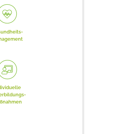
undheits­
nagement
dividuelle
erbildungs­
ßnahmen