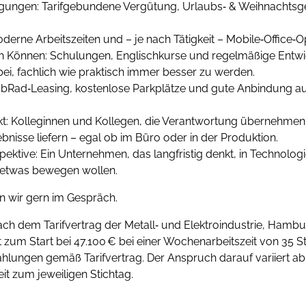
ungen: Tarifgebundene Vergütung, Urlaubs‑ & Weihnachtsg
oderne Arbeitszeiten und – je nach Tätigkeit – Mobile‑Office‑O
 Können: Schulungen, Englischkurse und regelmäßige Entw
bei, fachlich wie praktisch immer besser zu werden.
: JobRad‑Leasing, kostenlose Parkplätze und gute Anbindung
kt: Kolleginnen und Kollegen, die Verantwortung übernehmen
isse liefern – egal ob im Büro oder in der Produktion.
ektive: Ein Unternehmen, das langfristig denkt, in Technologi
 etwas bewegen wollen.
n wir gern im Gespräch.
nach dem Tarifvertrag der Metall‑ und Elektroindustrie, Ha
t zum Start bei 47.100 € bei einer Wochenarbeitszeit von 35 S
ahlungen gemäß Tarifvertrag. Der Anspruch darauf variiert a
it zum jeweiligen Stichtag.