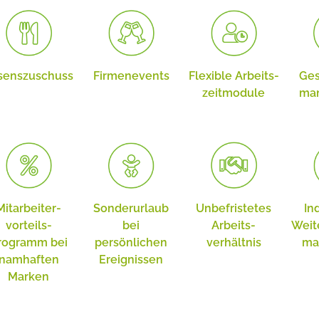
sens­zuschuss
Firmen­events
Flexible Arbeits­
Ges
zeitmodule
ma
Mitarbeiter­
Sonderurlaub
Unbefristetes
In
vorteils­
bei
Arbeits­
Weit
rogramm bei
persönlichen
verhältnis
ma
namhaften
Ereignissen
Marken