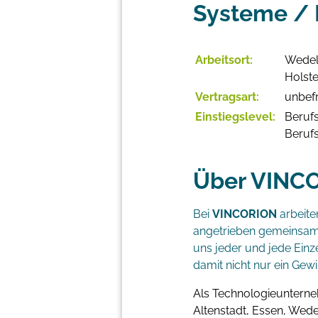
Systeme / E
Arbeitsort:
Wedel
Holste
Vertragsart:
unbefr
Einstiegslevel:
Berufs
Beruf
Über VINC
Bei
VINCORION
arbeite
angetrieben gemeinsam 
uns jeder und jede Einze
damit nicht nur ein Gewi
Als Technologieunterne
Altenstadt, Essen, Wede