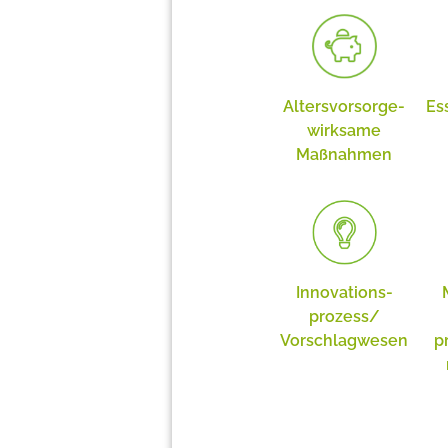
Altersvor­sorge­
Es
wirksame
Maßnahmen
Innovations­
prozess/
Vorschlagwesen
p