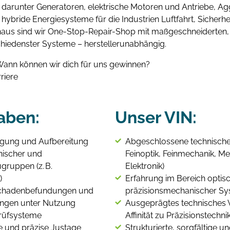
arunter Generatoren, elektrische Motoren und Antriebe, Ag
 hybride Energiesysteme für die Industrien Luftfahrt, Sicherhe
naus sind wir One-Stop-Repair-Shop mit maßgeschneiderten, 
hiedenster Systeme – herstellerunabhängig.
ann können wir dich für uns gewinnen?
riere
aben:
Unser VIN:
nigung und Aufbereitung
Abgeschlossene technische 
nischer und
Feinoptik, Feinmechanik, M
gruppen (z. B.
Elektronik)
)
Erfahrung im Bereich optis
chadenbefundungen und
präzisionsmechanischer Sys
ngen unter Nutzung
Ausgeprägtes technisches 
rüfsysteme
Affinität zu Präzisionstechni
 und präzise Justage
Strukturierte, sorgfältige un