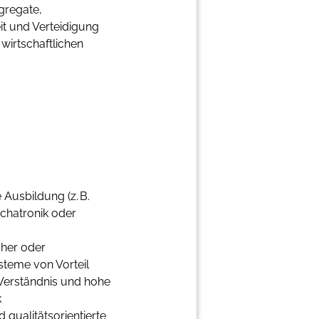
gregate,
it und Verteidigung
wirtschaftlichen
Ausbildung (z. B.
echatronik oder
cher oder
teme von Vorteil
Verständnis und hohe
k
d qualitätsorientierte