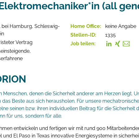
lektromechaniker*in (all gen
 bei Hamburg, Schleswig-
Home Office:
keine Angabe
in
Stellen-ID:
1335
isteter Vertrag
Job teilen:
einsteigende,
serfahrene
ORION
n Menschen, denen die Sicherheit anderer am Herzen liegt. U
das Beste aus sich herausholen. Für unsere mechatronischen
lne seinen bzw. ihren individuellen Beitrag für die Sicherheit d
nn für uns, sondern für alle.
hmen entwickeln und fertigen wir mit rund 900 Mitarbeitende
l und El Paso in Texas innovative Energiesysteme in sicherhei